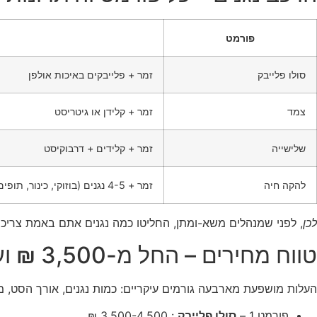
פורמט
סולו פלייבק
זמר + פלייבקים באיכות אולפן
צמד
זמר + קלידן או גיטריסט
שלישייה
זמר + קלידים + דרבוקיסט
להקה חיה
זמר + 4-5 נגנים (בוזוקי, כינור, תופים, בס)
לכן
, לפני שמנהלים משא-ומתן, החליטו כמה נגנים אתם באמת צריכי
טווח מחירים – החל מ-3,500 ₪ ועד עשרות אלפים
העלות מושפעת מארבעה גורמים עיקריים: כמות נגנים, אורך הסט, מ
פורמט 1 –
סולו פלייבק
: 3,500-4,500 ₪.