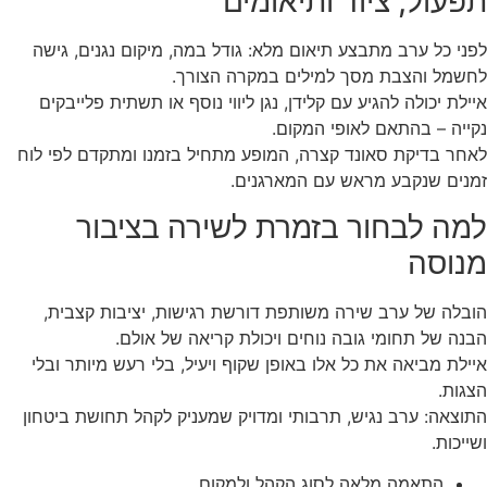
תפעול, ציוד ותיאומים
לפני כל ערב מתבצע תיאום מלא: גודל במה, מיקום נגנים, גישה
לחשמל והצבת מסך למילים במקרה הצורך.
איילת יכולה להגיע עם קלידן, נגן ליווי נוסף או תשתית פלייבקים
נקייה – בהתאם לאופי המקום.
לאחר בדיקת סאונד קצרה, המופע מתחיל בזמנו ומתקדם לפי לוח
זמנים שנקבע מראש עם המארגנים.
למה לבחור בזמרת לשירה בציבור
מנוסה
הובלה של ערב שירה משותפת דורשת רגישות, יציבות קצבית,
הבנה של תחומי גובה נוחים ויכולת קריאה של אולם.
איילת מביאה את כל אלו באופן שקוף ויעיל, בלי רעש מיותר ובלי
הצגות.
התוצאה: ערב נגיש, תרבותי ומדויק שמעניק לקהל תחושת ביטחון
ושייכות.
התאמה מלאה לסוג הקהל ולמקום.