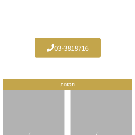
הקהל מקבל ערב תרבותי , מסודר ונגיש ומלא באיכות.
איילת כהן – זמרת אופרה לאירוע תרבותי, קונצרט או ערב חברה
בסטנדרט גבוה.
03-3818716
תמונות