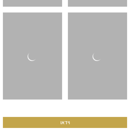
וידאו