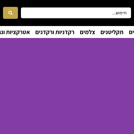
ם
תקליטנים
צלמים
רקדניות ורקדנים
אטרקציות ונג