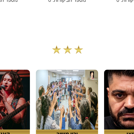
חדשים בחפלנט
אן
ירון מישר
קינג