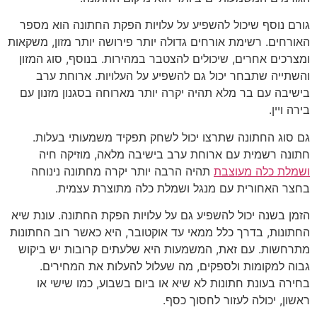
גורם נוסף שיכול להשפיע על עלויות הפקת החתונה הוא מספר
האורחים. רשימת אורחים גדולה יותר פירושה יותר מזון, משקאות
ומצרכים אחרים, שיכולים להצטבר במהירות. בנוסף, סוג המזון
והשתייה שתבחר יכול גם להשפיע על העלויות. ארוחת ערב
בישיבה עם בר מלא תהיה יקרה יותר מארוחה בסגנון מזנון עם
בירה ויין.
גם סוג החתונה שתרצו יכול לשחק תפקיד משמעותי בעלות.
חתונה רשמית עם ארוחת ערב בישיבה מלאה, מוזיקה חיה
ושמלת כלה מעוצבת
תהיה הרבה יותר יקרה מחתונה נינוחה
בחצר האחורית עם מנגל ושמלת כלה מתוצרת עצמית.
הזמן בשנה יכול להשפיע גם על עלויות הפקת החתונה. עונת שיא
החתונות, בדרך כלל ממאי עד אוקטובר, היא כאשר רוב החתונות
מתרחשות. עם זאת, המשמעות היא שלעתים קרובות יש ביקוש
גבוה למקומות ולספקים, מה שעלול להעלות את המחירים.
בחירה בעונת חתונות לא שיא או ביום בשבוע, כמו שישי או
ראשון, יכולה לעזור לחסוך כסף.