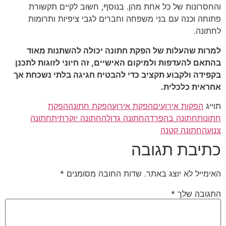
והחסרונות של כל אחת מהן. בנוסף, חשוב לקיים תקשורת
פתוחה וכנה עם בני משפחה וחברים לגבי ציפיות ותרומות
לחתונה.
למרות שהעלות של הפקת חתונה יכולה להשתנות מאוד
בהתאם להעדפות ולמיקום האישיים, זה חיוני לזוגות לתכנן
בקפידה ולקבוע תקציב כדי להבטיח חגיגה בלתי נשכחת אך
אחראית כלכלית.
תוייג
הפקות אירועים
הפקת אירוע
הפקת חתונה
הפקת
חתונות
חתונה בהפרדה
חתונה גדולה
חתונה יוקרתית
חתונה
צנועה
חתונה קטנה
כתיבת תגובה
האימייל לא יוצג באתר.
שדות החובה מסומנים
*
התגובה שלך
*