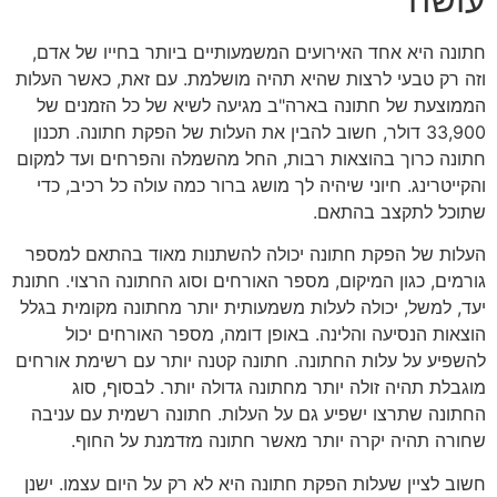
חתונה היא אחד האירועים המשמעותיים ביותר בחייו של אדם,
וזה רק טבעי לרצות שהיא תהיה מושלמת. עם זאת, כאשר העלות
הממוצעת של חתונה בארה"ב מגיעה לשיא של כל הזמנים של
33,900 דולר, חשוב להבין את העלות של הפקת חתונה. תכנון
חתונה כרוך בהוצאות רבות, החל מהשמלה והפרחים ועד למקום
והקייטרינג. חיוני שיהיה לך מושג ברור כמה עולה כל רכיב, כדי
שתוכל לתקצב בהתאם.
העלות של הפקת חתונה יכולה להשתנות מאוד בהתאם למספר
גורמים, כגון המיקום, מספר האורחים וסוג החתונה הרצוי. חתונת
יעד, למשל, יכולה לעלות משמעותית יותר מחתונה מקומית בגלל
הוצאות הנסיעה והלינה. באופן דומה, מספר האורחים יכול
להשפיע על עלות החתונה. חתונה קטנה יותר עם רשימת אורחים
מוגבלת תהיה זולה יותר מחתונה גדולה יותר. לבסוף, סוג
החתונה שתרצו ישפיע גם על העלות. חתונה רשמית עם עניבה
שחורה תהיה יקרה יותר מאשר חתונה מזדמנת על החוף.
חשוב לציין שעלות הפקת חתונה היא לא רק על היום עצמו. ישנן