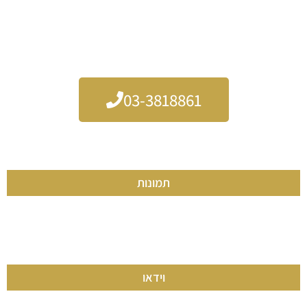
הצלם הכי אנרגטי ושמח בעיר
מגיע אליכם לעשות עבורכם
ערב מלא במזכרות שלא תשכחו לכל החיים
03-3818861
תמונות
וידאו