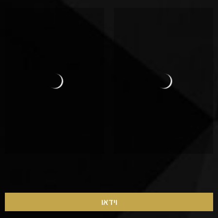
וידאו