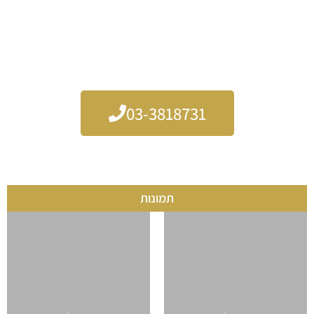
כל מי שמחפש ניהול אמיתי ולא רק "פרסום" – מוצא פה את
המקום שלו.
אריק זוהר הפקות – כשצריך שותף לדרך ולא רק עוד איש מקצוע.
ניהול שנבנה על אמון, מקצועיות והבנה אמיתית של התחום.
03-3818731
תמונות