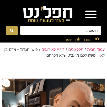
אטרקציות ונגנים
רקדניות ורקדנים
התחבר
הרשמה
עמוד הבית
/
תקליטנים
/
דיג'יי לאירועים
/ פישי הגדול – אדם בן
לאווי עושה לכם מועביט שלא הכרתם