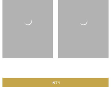
וידאו