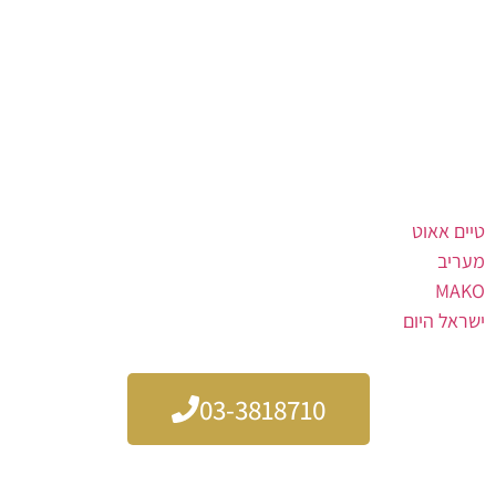
שכל קהל מקבל מופע ייחודי ומותאם במיוחד עבורו. עם מזכרת
לכל החיים
פישי הגדול נודע לא רק בזכות היצירתיות המוזיקלית שלו,
אלא גם בזכות הכריזמה הבלתי נגמרת שלו על הבמה – הוא יודע
לסחוף את הקהל וליצור חיבור אמיתי עם כל משתתף באירוע.
כתבות על פישי הגדול – אדם בן לאווי
טיים אאוט
מעריב
MAKO
ישראל היום
03-3818710