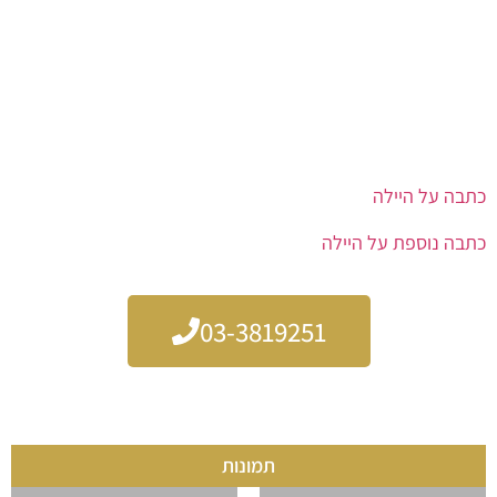
פלייליסט מותאם אישית – מזוגות צעירים ועד אירועי יוקרה
עסקיים
“אריק זוהר הפקות” דואג להפקה מושלמת ולכל פרט טכני
תגובות נלהבות ומאות אלפי צפיות מחזקות את הבאזז סביב היילה
זמינות ארצית ותיאום מהיר ביומן ההופעות
בחירה בהיילה היא מתכון להופעה חיה סוחפת ובלתי-נשכחת
כתבה על היילה
כתבה נוספת על היילה
03-3819251
תמונות