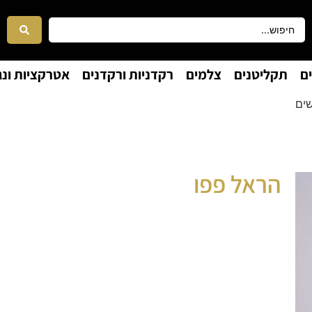
ם
תקליטנים
צלמים
רקדניות ורקדנים
אטרקציות ונג
שים
הראל פפו
אומן חושים
קוסם מנטליסט ואומן חושים
הראל פפו
אחד מאומני החושים הבולטים בישראל