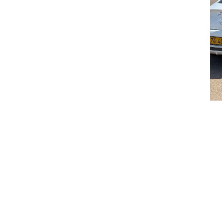
בקול ייחודי בעל גוון טורקי אותנטי, המאפשר לו
לבצע מגוון רחב של שירים וסגנונות בהתאמה
מדויקת לאופי האירוע ולדרישות הלקוח.
ישראל מעניק מענה מוזיקלי שלם לאירועי חתונה,
בר/בת מצווה ואירועי חברה, עם התמחות ספציפית
בליווי שלבי החופה והסלואו. היכולת הווקאלית שלו
מאפשרת לו לנוע בין סגנונות שונים ולהתאים את
רפרטואר השירים לסוג הקהל, החל מביצועים
שקטים ורשמיים ועד להופעות במה אנרגטיות.
במסגרת שירותיו, ישראל מספק פתרון טכני ומקצועי
הכולל ליווי של עד שני נגנים וציוד הגברה איכותי,
מה שמבטיח רמת סאונד גבוהה לאורך כל האירוע.
ישראל פועל בפריסה ארצית מלאה ללא מגבלות
גיאוגרפיות, תוך שמירה על סטנדרט מקצועי גבוה