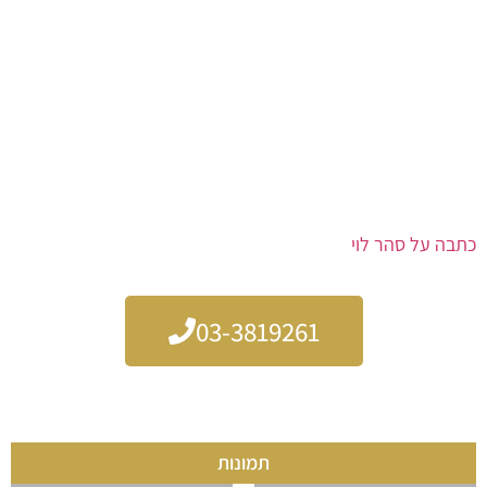
– חפלות סוחפות – עם אנרגיה שמרימה את כל הקהל
– אירועים משפחתיים – בר/בת מצווה, ימי הולדת, חינות ועוד
– ערבים קהילתיים ועסקיים – תוכן איכותי, מוזיקה מכל הלב
בין אם אתם מחפשים רגש עדין או שמחה גדולה – סהר מביא את
הכל, ויותר.
צרו קשר עכשיו להזמנה ולתיאום הופעה בלתי נשכחת!
כתבה על סהר לוי
03-3819261
תמונות