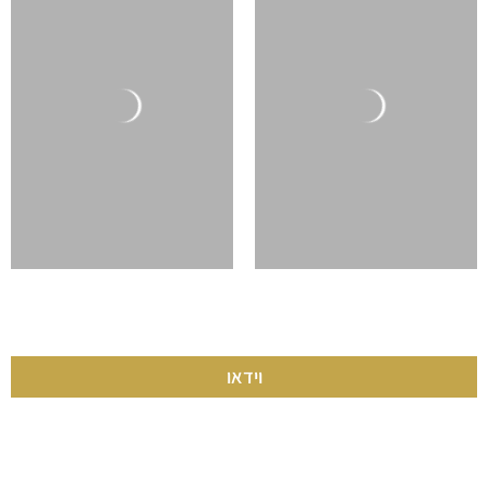
וידאו