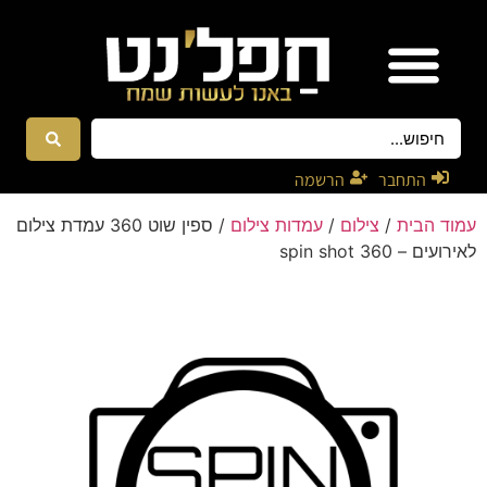
אטרקציות ונגנים
רקדניות ורקדנים
התחבר
הרשמה
עמוד הבית
/
צילום
/
עמדות צילום
/ ספין שוט 360 עמדת צילום
לאירועים – spin shot 360