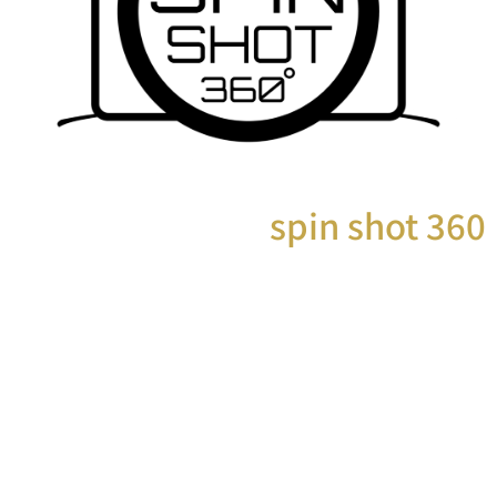
spin shot 360
עמדת צילום 360
כל סוגי האירועים
מחפשים אטרקציה לאירועים שאף אחד עוד לא ראה? מארגנים
אירוע ורוצים להעניק לאורחים שלכם חוויה מיוחדת באמת? עמדת
צילום 360 היא בדיוק מה שאתם מחפשים: זוהי במה שמסביבה
גדר תיחום במראה יוקרתי, שעליה ניתן לרקוד ולשמוח ממש כמו
מיני-רחבת ריקודים, תוך כדי שמצלמה מתעדת את כל המתרחש