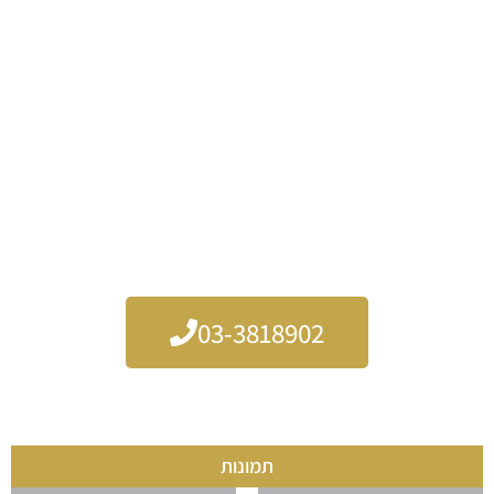
היוונית, ומביא עמו ניסיון עשיר מהבמות הגדולות בישראל ובעולם.
לכל אירוע אליו הוא מגיע, הוא מביא עמו את הצליל הבלתי
מתפשר של הבוזוקי האותנטי, שמעניק לכל חגיגה את הקסם
המוזיקלי הייחודי שלה.
מופיע בכל רחבי הארץ, מהצפון ועד הדרום, עם נגינה שמותאמת
אישית לאופי האירוע ולדרישות המוזיקליות של הלקוחות.
הנגינה של יהודה גבע הופכת כל אירוע לבלתי נשכח ומוסיפה לו
את הצלילים הנכונים ליצירת חוויה מושלמת.
03-3818902
תמונות