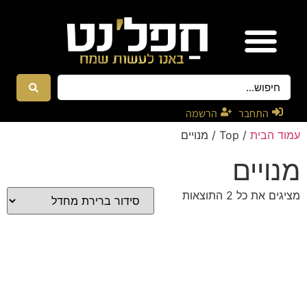
אטרקציות ונגנים
רקדניות ורקדנים
התחבר
הרשמה
עמוד הבית
/ Top / מנויים
מנויים
מציגים את כל ⁦2⁩ התוצאות