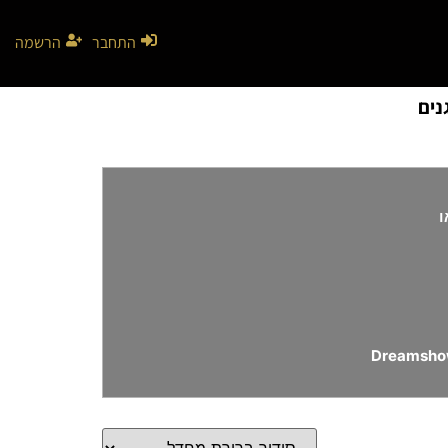
התחבר
הרשמה
נים
ו
Dreamsho