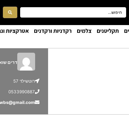
ם
תקליטנים
צלמים
רקדניות ורקדנים
אטרקציות ונג
דרים שוא
רוטשילד 57
0533990887
wbs@gmail.com