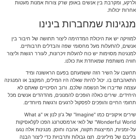
ולרקע, ומקרבת בין אנשים באופן שרק צורות אמנות מעטות
אחרות יכולות.
מנגינות שמחברות בינינו
למוזיקה יש את היכולת המדהימה ליצור תחושה של חיבור בין
אנשים, להתעלות מעל מחסומי שפה והבדלים תרבותיים.
למנגינות מסוימות יש כוח להעלות זיכרונות, לעורר רגשות וליצור
חוויה משותפת שמאחדת את כולנו.
תחשבו על השיר הזה ששמעתם בפעם הראשונה ומיד
התאהבתם בו. יכול להיות שאלה היו המילים, המקצב או המנגינה
עצמה שדיברו אל הנשמה שלכם. ורוב הסיכויים שאתם לא
היחידים. שירים כאלה הופכים להמנונים, מהדהדים אנשים מכל
תחומי החיים והופכים לפסקול לרגעים ורגשות מיוחדים.
שירים איקוניים כמו "Imagine" של ג'ון לנון או "What a
Wonderful World" של לואי ארמסטרונג הפכו לקלאסיקות
על-זמניות, המייצגות תקווה, אהבה וחוסן. מנגינות אלה נגעו
בליבם של מיליונים, חצו גבולות ותרבויות כדי ליצור הבנה