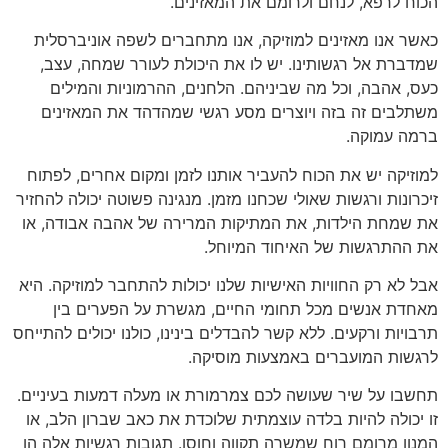
הכוח לרפא, לנחם ולרומם את המאזינים.
כאשר אנו מאזינים למוזיקה, אנו מתחברים לשפה אוניברסלית
שמדברת אל רגשותינו. יש לו את היכולת לעורר שמחה, עצב,
כעס, אהבה, וכל מה שביניהם. הלחנים, ההרמוניות והמילים
משתלבים זה בזה ויוצרים מסע רגשי שמהדהד את המאזינים
ברמה עמוקה.
למוזיקה יש את הכוח להעביר אותנו לזמן ומקום אחרים, לפתוח
זיכרונות ורגשות שאולי שכחנו מזמן. מנגינה פשוטה יכולה להחזיר
את שמחת הילדות, את המתיקות המרירה של אהבה אבודה, או
את ההתרגשות של האיחוד המיוחל.
אבל לא רק החוויות האישיות שלנו יכולות להתחבר למוזיקה. היא
מאחדת אנשים מכל תחומי החיים, מגשרת על הפערים בין
תרבויות ורקעים. ללא קשר להבדלים בינינו, כולנו יכולים להתייחס
לרגשות המועברים באמצעות מוסיקה.
תחשבו על שיר שעושה לכם צמרמורת או מעלה דמעות בעיניים.
זו יכולה להיות בלדה עוצמתית שלוכדת את כאב שברון הלב, או
המנון מרומם רוח שמשרה תקווה וחוסן. תגובות רגשיות אלה הן