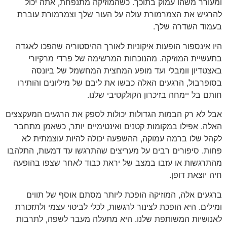
ומעורר משהו עמוק בתוכך. כשהמוזיקה מתנפחת, אתה יכול
להרגיש את הצמרמורת עולה על העור שלך וצמרמורת עוברת
בעמוד השדרה שלך.
היו אינספור הופעות איקוניות לאורך ההיסטוריה שהפכו לאגדה
בתעשיית המוזיקה. מהנוכחות המרשימה של פרדי מרקיורי
באצטדיון וומבלי ועד מופע המחצית המחשמל של ביונסה
בסופרבול, הרגעים האלה כבשו את ליבם של מיליונים והותירו
חותם בל יימחה בזיכרון הקולקטיבי שלנו.
אבל לא רק הבמות הגדולות יכולות לספק את הרגעים המעקצצים
האלה. אפילו במקומות קטנים ואינטימיים יותר, כשאמן מתחבר
לקהל שלו ברמה עמוקה, ההשפעה יכולה להיות עוצמתית לא
פחות. סיפורים רבים על מעריצים שהתרגשו עד דמעות, התלהבו
מהתרגשות או עזבו במצב של יראת כבוד לאחר שצפו בהופעה
חיה יוצאת דופן.
ברגעים אלה, המוזיקה הופכת ליותר מסתם אוסף של תווים
ומילים. היא הופכת לצינור לרגשות, לכלי לביטוי עצמי ולתזכורת
לאנושיות המשותפת שלנו. היא מתעלה מעבר לשפה, לתרבות