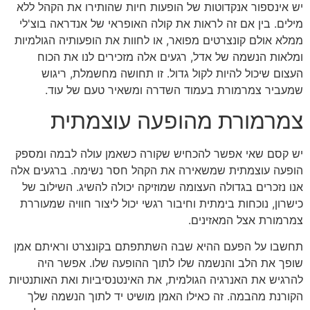
יש אינספור אנקדוטות של הופעות חיות שהותירו את הקהל ללא
מילים. בין אם זה לראות את קולה האופראי של אנדראה בוצ'לי
ממלא אולם קונצרטים מפואר, או לחוות את הופעותיה הגולמיות
ומלאות הנשמה של אדל, רגעים אלה מזכירים לנו את הכוח
העצום שיכול להיות לקול גדול. זו תחושה מחשמלת, ריגוש
שמעביר צמרמורת בעמוד השדרה ומשאיר טעם של עוד.
צמרמורת מהופעה עוצמתית
יש קסם שאי אפשר להכחיש שקורה כשאמן עולה לבמה ומספק
הופעה עוצמתית שמשאירה את הקהל חסר נשימה. ברגעים אלה
אנו נזכרים בגדולה העצומה שמוזיקה יכולה להשיג. השילוב של
כישרון, נוכחות בימתית וחיבור רגשי יכול ליצור חוויה שמעוררת
צמרמורת אצל המאזינים.
תחשבו על הפעם ההיא שבה השתתפתם בקונצרט וראיתם אמן
שופך את הלב והנשמה שלו לתוך ההופעה שלו. אפשר היה
להרגיש את האנרגיה הגולמית, את האינטנסיביות ואת האותנטיות
הקורנת מהבמה. זה כאילו האמן מושיט יד לתוך הנשמה שלך