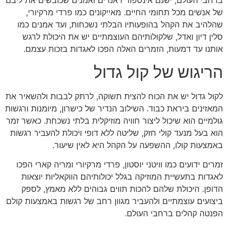
ברחבי העולם, ישנם אינספור ז'אנרים ואמנים שכובשים את ליבם
של אנשים מכל תחומי החיים. מאייקונים כמו פרדי מרקיורי,
שהלהיב את הקהל בהופעותיו הבלתי נשכחות, ועד אמנים כמו
סלין דיון ואדל, שלקולותיהם העוצמתיים יש את היכולת לרגש
אותנו עד דמעות, הזמרים האלה הפכו לאגדות בזכות עצמם.
הריגוש של קול גדול
לקול גדול יש את הכוח להצית תשוקה, לרתק לבבות ולהשאיר את
המאזינים ביראת כבוד. השילוב הנדיר של כישרון, מיומנות ורגשות
גולמיים הוא שיכול ליצור חוויה מוזיקלית בלתי נשכחת. כאשר זמר
הוא בעל מנעד קולי חזק, שליטה ללא דופי ויכולת להעביר רגשות
באמצעות קולו, ההשפעה על הקהל היא לאין שיעור.
זמרים ידועים כמו וויטני יוסטון, פרדי מרקיורי ומריה קארי הפכו
לאגדות בתעשיית המוזיקה בגלל יכולותיהם הווקאליות יוצאות
הדופן. היכולת שלהם להכות תווים גבוהים ללא מאמץ, לספק
ביצועים עוצמתיים ולהעביר מגוון רחב של רגשות באמצעות קולם
הפנטה קהלים ברחבי העולם.