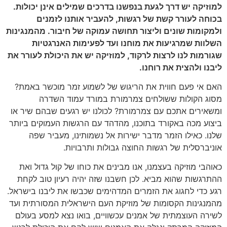
למוזיקה יש דרך לגעת בנפשנו בדרכים שמילים אינן יכולות.
בכוחה לעורר קשת של רגשות, להעביר אותנו לזמנים
ולמקומות שונים וליצור תחושה עמוקה של חיבור. מהמנגינות
השלוות שמרגיעות את מוחנו ועד לפעימות האנרגטיות
שגורמות לנו לרצות לרקוד, למוזיקה יש את היכולת לעורר את
ליבנו ולהצית את רוחנו.
האם אי פעם חווית את הריגוש של לשמוע זמר מוכשר באמת?
מסוג הקולות ששולחים צמרמורת במורד עמוד השדרה
ומשאירים אתכם עם צמרמורת? לכולנו יש רגעים שבהם שיר או
ביצוע מכה באקורד בתוכנו, מהדהד עם הרגשות העמוקים ביותר
שלנו. כאילו הזמר מדבר ישירות אל נשמותינו, מעביר שפה
אוניברסלית של רגשות החוצה גבולות ותרבויות.
כאוהבי מוזיקה בעצמנו, אנו מבינים את כוחו של קול גדול ואת
ההתרגשות שהוא מביא. לכן חשבנו שזה יהיה רעיון טוב לקחת
רגע כדי לחגוג את הזמרים המדהימים שכבשו את ליבנו בישראל.
מהמנגינות הקסומות של מוזיקת העם הישראלית המסורתית ועד
לשירה העוצמתית של אמנים עכשוויים, בואו נצא למסע בעולם