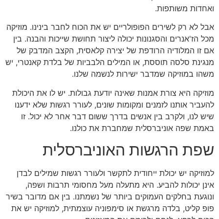
ואחדות משותפות.
אבל לא רק לשירים הפופולריים יש את הכוח לחבר בינינו. מוזיקה
מכל הז'אנרים והסגנונות יכולה ליצור תחושת שייכות והבנה. בין
אם זו המלודיה הרודפת של יצירה קלאסית, הקצב המדבק של
מנגינת סלסה תוססת, או המילים הלבביות של בלדת קאנטרי, יש
משהו במוזיקה שמדבר ישירות לנשמה שלנו.
מוזיקה היא צורת אמנות שאינה יודעת גבולות. יש לו את היכולת
להעביר אותנו לזמנים ומקומות שונים, לעורר רגשות שלא ידענו
שיש לנו, ולקרב בין אנשים בדרך ששום דבר אחר לא יכול. זו
באמת שפה אוניברסלית שמחברת את כולנו.
שפת הרגשות האוניברסלית
למוזיקה יש יכולת ייחודית לתקשר ולעורר רגשות שמילים לבדן
אינן יכולות להביע. היא מתעלה מעל מחסומי תרבות ושפה,
ונוגעת בחלקים העמוקים ביותר של נשמתנו. בין אם מדובר בשיר
פופ קליט, בלדה מרגשת או סימפוניה עוצמתית, למוזיקה יש את