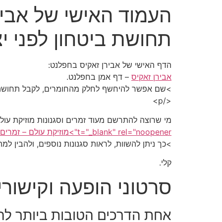
העמוד האישי של אביר
תחושת ביטחון לפני י
הדף האישי של אבירן זאקיס בחפלנט:
אבירן זאקיס
– דף אמן בחפלנט.
>שם אפשר להיחשף לחלק מהחומרים, לקבל תחושה ראש
</p>
מי שרוצה להתרשם מעוד זמרים וסגנונות מוזיקת עולם
t="_blank" rel="noopener">מוזיקת עולם – זמרים באתר חפלנט
>כך ניתן להשוות, לראות סגנונות נוספים, ולהבין למ
קלי.
סרטוני הופעה וקישור
אחת הדרכים הטובות ביותר להב