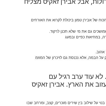
ולות, אבל אבירן זאקיס מצליח
וא מלווה חתונות, בר ובת מצווה, ימי הולדת, מסיבות הפתעה, ערבי חברה ואפילו אירועים אינטימיים קטנים.</h3>הכוח של אבירן טמון ביכולת לקרוא את האורחים
מושכים גם את מי שלא תכנן לרקוד.
ה, במחיאות כפיים ובמעג
אהוב.
על הבמה, אלא נכנסת גם לזיכרון של המוזמ
לא עוד ערב רגיל עם
עזוב את הארץ. אבירן זאקיס
וי על שילוב בין שירים מוכרים, קצב, ומרחב שבו