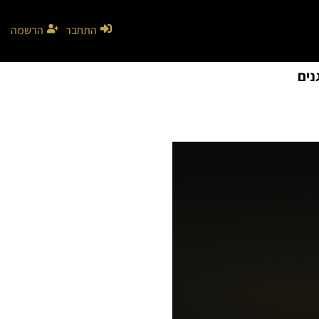
התחבר
הרשמה
נים