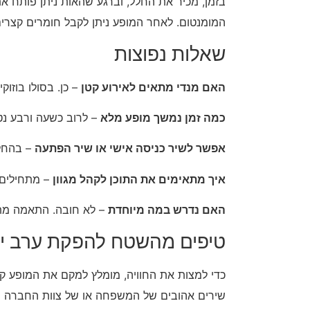
בזמן, מכיר את החלל, וברגע שהאות ניתן פותח את
המומנטום. לאחר המופע ניתן לקבל חומרים קצרים
שאלות נפוצות
האם מנדי מתאים לאירוע קטן
– כן. בסולו בוזו
כמה זמן נמשך מופע מלא
– לרוב כשעה ורבע נטו
אפשר לשיר כניסה אישי או שיר הפתעה
– בהחלט
איך מתאימים את התוכן לקהל מגוון
– מתחילים 
האם נדרש במה מיוחדת
– לא חובה. התאמה מתבצ
טיפים מהשטח להפקת ערב יוו
כדי למצות את החוויה, מומלץ למקם את המופע ק
שירים אהובים של המשפחה או של צוות החברה ול