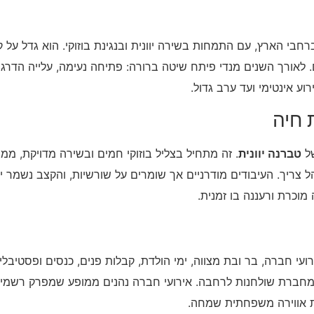
חבי הארץ, עם התמחות בשירה יוונית ובנגינת בוזוקי. הוא גדל על קל
 לאורך השנים מנדי פיתח שיטה ברורה: פתיחה נעימה, עלייה הדרגת
ע אינטימי ועד ערב גדול.
ת חיה
של
טברנה יוונית
. זה מתחיל בצליל בוזוקי חמים ובשירה מדויקת, ממש
 צריך. העיבודים מודרניים אך שומרים על שורשיות, והקצב נשמר י
מוכרת ורעננה בו זמנית.
רועי חברה, בר ובת מצווה, ימי הולדת, קבלות פנים, כנסים ופסטיב
מחברת שולחנות לרחבה. אירועי חברה נהנים ממופע שמפרק רשמיו
רת אווירה משפחתית שמחה.