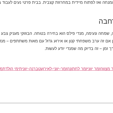
חה ואז לפתוח מיידית במחרוזת קצבית. בבית פרטי נעים לעבוד בפו
רחבה
, שמחה ונעימה, מנדי פילס הוא בחירה בטוחה. הבוזוקי מעניק צבע 
 אם זה ערב משפחתי קטן או אירוע גדול עם מאות משתתפים – מנ
 זמן – זה בדיוק מה שמנדי יודע לעשות.
 מצווה
זמר יווני
זמר לחתונה
זמר-יווני-לאירוע
טברנה-יוונית
ימי הולדת
מו