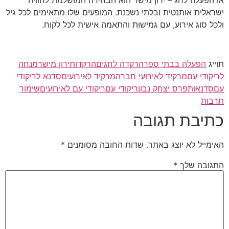
או הפעלה לחג – ירון מישר הוא הבחירה המושלמת לחוויה
ישראלית אותנטית ובלתי נשכנת. המופעים שלו מתאימים לכל גיל
ולכל סוג אירוע, עם גמישות והתאמה אישית לכל לקוח.
תוייג
הפעלה בבתי ספר
הרקדה לחגים
הרקדות
ירון מישר
מנחה
לריקודי עם
מרקיד לאירועי חברה
מרקיד לאירועים
סדנא לריקודי
עם
סדנאות
פרס יצחק נבון
ריקודי עם
ריקודי עם לאירועים
שימור
תרבות
כתיבת תגובה
האימייל לא יוצג באתר.
שדות החובה מסומנים
*
התגובה שלך
*