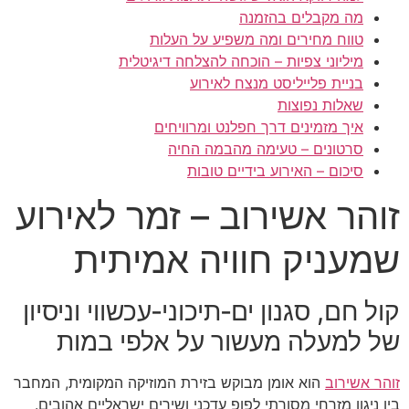
מה מקבלים בהזמנה
טווח מחירים ומה משפיע על העלות
מיליוני צפיות – הוכחה להצלחה דיגיטלית
בניית פלייליסט מנצח לאירוע
שאלות נפוצות
איך מזמינים דרך חפלנט ומרוויחים
סרטונים – טעימה מהבמה החיה
סיכום – האירוע בידיים טובות
זוהר אשירוב – זמר לאירוע
שמעניק חוויה אמיתית
קול חם, סגנון ים‑תיכוני‑עכשווי וניסיון
של למעלה מעשור על אלפי במות
זוהר אשירוב
הוא אומן מבוקש בזירת המוזיקה המקומית, המחבר
בין ניגון מזרחי מסורתי לפופ עדכני ושירים ישראליים אהובים.