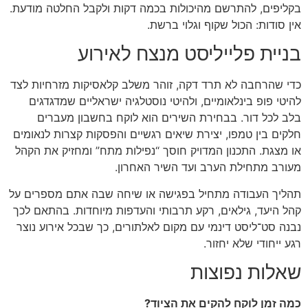
בקליפים, להתרשם מהיכולות בכמה דקות ולקבל החלטה מודעת.
אין סודות: הכול שקוף וגלוי ברשת.
בניית פלייליסט מנצח לאירוע
כדי שהרחבה לא תרד דקה, זוהר משלב קלאסיקות מזרחיות לצד
להיטי פופ בינלאומיים, ולהיטי נוסטלגיה ישראליים שמדגדגים
בלב לכל דור. בבחירת השירים הוא לוקח בחשבון מעברים
חלקים בין טמפו, יצירת שיאים רגשיים והפסקות קצרות לנאומים
או מצגת. התכנון המדויק חוסך “נפילות מתח” ומחזיק את הקהל
מעורב מתחילת הערב ועד השיר האחרון.
תהליך העבודה מתחיל בפגישה או שיחה שבה אתם מספרים על
קהל היעד, גילאים, רקע תרבותי והעדפות מיוחדות. בהתאם לכך
נבנה סט־ליסט דינמי עם מקום לאלתורים, כך שבכל אירוע נוצר
רגע ייחודי שלא יחזור.
שאלות נפוצות
כמה זמן לוקח להקים את הציוד?