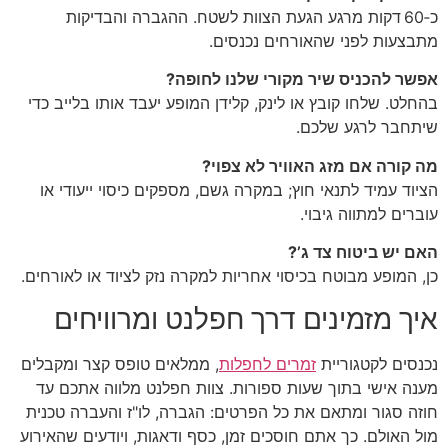
כ‑60 דקות מרגע הגעת הצוות לשטח. ההגברה והבדיקות
מתבצעות לפני שהאורחים נכנסים.
אפשר להכניס שיר מקורי שלנו לחופה?
בהחלט. שלחו קובץ או לינק, קלידן המופע יעבד אותו בלייב כדי
שיתחבר לרגע שלכם.
מה קורה אם מזג האוויר לא צפוי?
הציוד עמיד לתנאי חוץ; במקרה גשם, מספקים כיסוי ייעודי או
עוברים למתווה גיבוי.
האם יש ביטוח צד ג’?
כן, המופע מבוטח בכיסוי אחריות למקרה נזק לציוד או לאורחים.
איך מזמינים דרך חפלנט ומרוויחים
נכנסים לקטגוריית
זמרים לחפלות
, ממלאים טופס קצר ומקבלים
מענה אישי בתוך שעות ספורות. צוות חפלנט מלווה אתכם עד
חוזה סגור ומתאם את כל הפרטים: הגברה, לו"ז והעברה טכנית
מול האולם. כך אתם חוסכים זמן, כסף ודאגות, ויודעים שהאירוע