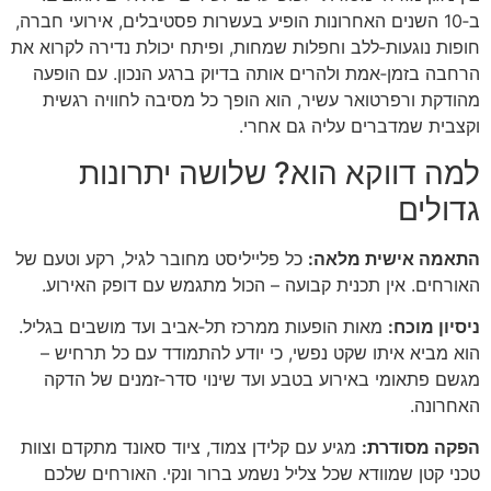
ב‑10 השנים האחרונות הופיע בעשרות פסטיבלים, אירועי חברה,
חופות נוגעות‑ללב וחפלות שמחות, ופיתח יכולת נדירה לקרוא את
הרחבה בזמן‑אמת ולהרים אותה בדיוק ברגע הנכון. עם הופעה
מהודקת ורפרטואר עשיר, הוא הופך כל מסיבה לחוויה רגשית
וקצבית שמדברים עליה גם אחרי.
למה דווקא הוא? שלושה יתרונות
גדולים
התאמה אישית מלאה:
כל פלייליסט מחובר לגיל, רקע וטעם של
האורחים. אין תכנית קבועה – הכול מתגמש עם דופק האירוע.
ניסיון מוכח:
מאות הופעות ממרכז תל‑אביב ועד מושבים בגליל.
הוא מביא איתו שקט נפשי, כי יודע להתמודד עם כל תרחיש –
מגשם פתאומי באירוע בטבע ועד שינוי סדר‑זמנים של הדקה
האחרונה.
הפקה מסודרת:
מגיע עם קלידן צמוד, ציוד סאונד מתקדם וצוות
טכני קטן שמוודא שכל צליל נשמע ברור ונקי. האורחים שלכם