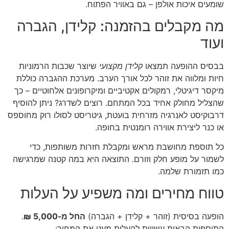
שומעים איכות אולפן – גם באוויר הפתוח.
מה מקבלים בהזמנה: קלידן, הגברה
ועוד
בבסיס ההופעה תמצאו
קלידן מקצועי
שיוצר שכבות הרמוניות
חיות ומלווה את זוהר לכל אורך הערב. מערכת ההגברה כוללת
מיקסר דיגיטלי, רמקולים אקטיביים ומיקרופונים אלחוטיים – כך
שהצליל מחולק אחיד בכל המתחם. רוצים לשדרג? ניתן להוסיף
דרבוקיסט לאנרגיה מזרחית בועטת, גיטריסט לסולו רוק מחוספס
או כנר ליצירת אווירה רומנטית בחופה.
כל תוספת מחושבת מראש ומקבלת חזרות משותפות, כדי
לשמור על מופע חלק וזורם. התוצאה היא במה קטנה שמרגישה
כמו תזמורת שלמה.
טווח מחירים ומה משפיע על העלות
הופעה בסיסית (זוהר + קלידן + הגברה)
החל מ‑5,000 ₪
.
התוספות הבאות עשויות להעלות מעט את המחיר: