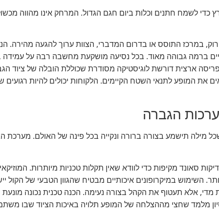
רץ כדי לשמח חתנים וכלות ביום חגם הגדול. המרחק אינו מהווה מכשול
וק, במרכז התוסס או בדרום המדברי, הצוות ערוך להגעה מהירה. הנ
ליים ברמה גבוהה מאוד. בכל נסיעה מושקעת מחשבה רבה על עמידה ב
פריסה ארצית דורשת לוגיסטיקה מסודרת שכוללת הובלה של ציוד הגב
אים את המופע לתנאי השטח הקיימים. הלקוחות יכולים להיות רגועים ש
ערכות הגברה
שכל מילה תישמע בצורה ברורה ונקייה בכל פינה של האולם. מערכת ה
ות סאונד מקיפות כדי לוודא שאין תקלות טכניות מיותרות. המוזיקאי
ביותר. השימוש במיקרופונים איכותיים מבטיח שהגוון הטבעי של הקול י
מדי, אלא תעטוף את הקהל בצורה נעימה. הכנה טכנית נכונה מונעת 
סיון מלמד שחצי מההצלחה של המופע תלויה באיכות הציוד שבו משת