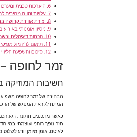
6. היערכות טכנית ומערכות הגברה
7. עלויות וטווח מחירים למופע
8. יצירת אווירת קדושה ברחבה
9. ניסיון אומנותי באירועים שונים
10. נוכחות דיגיטלית ורשתות חברתיות
11. תיאום לו"ז מול מפיקי השמחה
12. סיכום והשפעת הליווי המוזיקלי
זמר לחופה – 
חשיבות המוזיקה ב
הבחירה של זמר לחופה משפיעה 
המתח לקראת המפגש של הזוג.
כאשר מתכננים חתונה, רגע הכני
הזה נופך רוחני ועוצמתי במיוחד
לאיטם. אומן מיומן יודע לשלוט