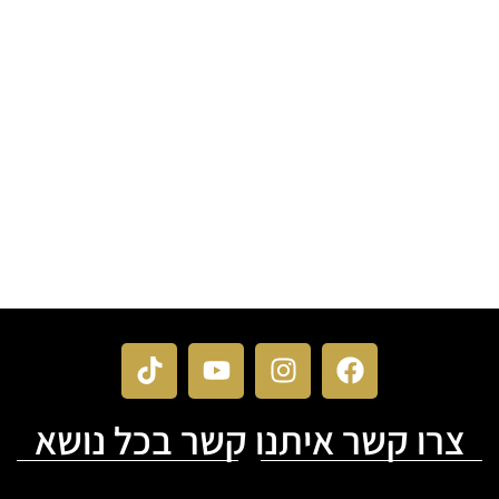
המסורתית לעידן הדיגיטלי, ומחזקים את הכישרון היצירתי יוצא הדופן
שיש לאמנים ישראלים. באמצעות הצלילים והמנגינות היצירתיים
שלהם, זמרים ישראלים עכשוויים ממשיכים לרתק קהלים ברחבי
העולם, מבססים את הנרטיב המתרחש בארץ ישראל האניגמטית
ומציגים להפליא את המגוון התרבותי האינהרנטי של האומה.
כפי שחקרנו בעבר בפרקים מקורות המוזיקה הישראלית
וחוגגים מוסיקה יהודית לאורך ההיסטוריה. שורשיה
העמוקים של המוזיקה הישראלית ומשמעותה ההיסטורית
משחקים תפקיד עצום באמנות העכשווית שלה. הדבר בא
לידי ביטוי במיוחד בשיקוף המרקם הרב-תרבותי בישראל
וביכולתה לשאוב סגנונות מגוונים ליצירת מוזיקה ישראלית
חדשניות וחגיגית.
צרו קשר איתנו קשר בכל נושא