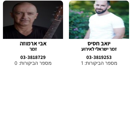
יואב חסיס
אבי ארמוזה
זמר ישראלי לאירוע
זמר
03-3818729
03-3819253
מספר הביקורות: 1
מספר הביקורות: 0
ממנגינות עתיקות ורודפות שמהדהדות
עמוק בתוך הנשמה ועד מנגינות
עכשוויות קצביות שגורמות לך לרצות
לרקוד, המוזיקה הישראלית מגוונת
ותוססת כמו המדינה עצמה.
בואו לשקוע במסע מלודי המתחקה אחר תקופת התנ"ך, שם נזרעו