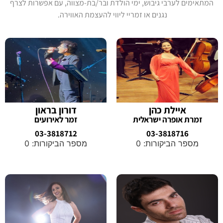
המתאימים לערבי גיבוש, ימי הולדת ובר/בת-מצווה, עם אפשרות לצרף
נגנים או זמריי ליווי להעצמת האווירה.
איילת כהן
דורון בראון
זמרת אופרה ישראלית
זמר לאירועים
03-3818712
03-3818716
מספר הביקורות: 0
מספר הביקורות: 0