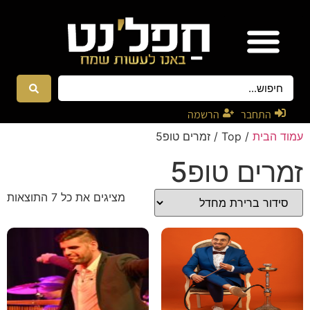
אטרקציות ונגנים
רקדניות ורקדנים
התחבר
הרשמה
עמוד הבית
/ Top / זמרים טופ5
זמרים טופ5
מציגים את כל ⁦7⁩ התוצאות