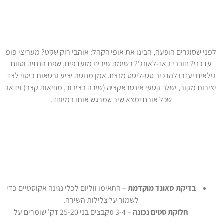
התאמה אישית: בחירת אמן לפי סגנון
וטעם
לפני שסוגרים הופעה, הבינו את אופי הקהל: אוהבי רוק שקט? מעריצי פופ
עדכני? חובבי ג'אז-לאונג'? רשימת שירים מועדפים, שפת הנחיה וטווח
גילאים יעזרו להרכיב סט-ליסט מנצח. אמן מנוסה יציע גרסאות כיסוי לצד
יצירות מקור, ישלב קטעי אינטראקציה (שירה בציבור, מחיאות קצב) וידאג
שכל אורח ימצא שיר שמרגש אותו במיוחד.
טיפים להפקה מושלמת עם זמרי
ישראל
בדיקת סאונד מוקדמת
– התאימו ווליום לכלי נגינה אקוסטיים כדי
לשמור על צלילות השירה.
חלוקת סטים נכונה
– 3-4 מקבצים בני 25-20 דק' שומרים על