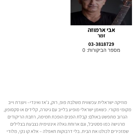
אבי ארמוזה
זמר
03-3818729
מספר הביקורות: 0
מחפשים לשדרג את האירוע שלכם
בניחוח מוזיקה ישראלית?
מוזיקה ישראלית עכשווית משלבת פופ, רוק, ג'אז ואינדי– ויוצרת וייב
מקומי מקורי. כשאמן ישראלי מופיע בלייב עם גיטרה, קלידים או סקסופון,
הגרוב מתפשט באולם: קבלת הפנים הופכת חמימה, רחבת הריקודים
מרגישה כמו פסטיבל, וגם ארוחת גאלה אינטימית נצבעת בצלילים
שמזכירים לכולנו את הבית. בלי דרבוקות חאפלה – אלא קו נקי, מלודי