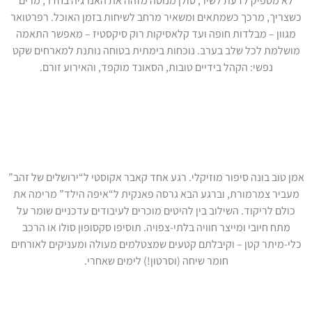
לא מספיק לדעת לשיר; סולן מנוסה מזהה את האנרגיה בחדר, מרים
כשצריך, מרכך כשמתאים ומשאיר מרחב לשיחות בזמן האוכל. רפרטואר
מגוון – מבלדות חופה ועד קלאסיקות רוק סיקסטיז – מאפשר התאמה
מושלמת לכל שלב בערב. נוכחות בימתית בטוחה נותנת למארחים שקט
נפשי: הקהל בידיים טובות, הסאונד מוקפד, והאירוע זורם.
איך זמרי ישראל מקפיצים את
האווירה
אמן טוב בונה סיפור מוזיקלי. רגע אחד קאבר אקוסטי ל“ירושלים של זהב”
מעביר צמרמורת, וברגע הבא גרסה פאנקית ל“איפה הילד” מרימה את
כולם לריקוד. השילוב בין להיטים מוכרים לעיבודים עדכניים שומר על
מתח חיובי ומייצר חוויה בלתי-צפויה. תוסיפו סקסופון סולו או הרכב
כלי-מיתר קטן – וקיבלתם קטעים שמצטלמים מעולה ומעניקים לאורחים
חומר שיחה (וסרטון!) לימים שאחרי.