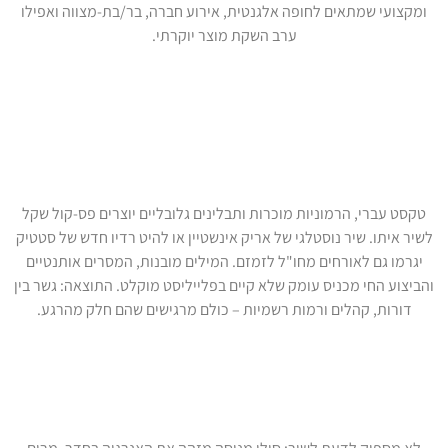
ומקצועי שמתאים לחופה אלגנטית, אירוע חברה, בר/בת-מצווה ואפילו
ערב השקת מוצר יוקרתי.
למה מוזיקה ישראלית יוצרת חיבור
מיידי?
טקסט עברי, הרמוניות מוכרות ותבלינים גלובליים יוצרים פס-קול שקל
לשיר איתו. שיר נוסטלגי של אריק אינשטיין או להיט רדיו חדש של סטטיק
יגרמו גם לאורחים מחו"ל לזמזם. המילים מובנות, המסרים אותנטיים
והביצוע החי מכניס עומק שלא קיים בפלייליסט מוקלט. התוצאה: גשר בין
דורות, קהלים ורמות רשמיות – כולם מרגישים שהם חלק מהרגע.
חשיבותו של זמר ישראלי מקצועי
באירוע