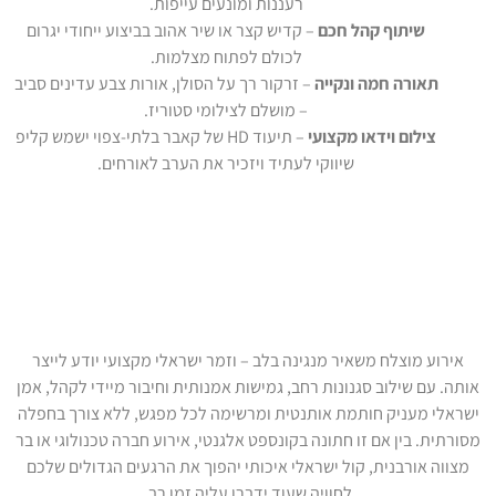
רעננות ומונעים עייפות.
שיתוף קהל חכם
– קדיש קצר או שיר אהוב בביצוע ייחודי יגרום
לכולם לפתוח מצלמות.
תאורה חמה ונקייה
– זרקור רך על הסולן, אורות צבע עדינים סביב
– מושלם לצילומי סטוריז.
צילום וידאו מקצועי
– תיעוד HD של קאבר בלתי-צפוי ישמש קליפ
שיווקי לעתיד ויזכיר את הערב לאורחים.
מסכמים בצלילים: זמרים ישראלים
כ"מוצר חובה" לאירועים פרטיים
אירוע מוצלח משאיר מנגינה בלב – וזמר ישראלי מקצועי יודע לייצר
אותה. עם שילוב סגנונות רחב, גמישות אמנותית וחיבור מיידי לקהל, אמן
ישראלי מעניק חותמת אותנטית ומרשימה לכל מפגש, ללא צורך בחפלה
מסורתית. בין אם זו חתונה בקונספט אלגנטי, אירוע חברה טכנולוגי או בר
מצווה אורבנית, קול ישראלי איכותי יהפוך את הרגעים הגדולים שלכם
לחוויה שעוד ידברו עליה זמן רב.