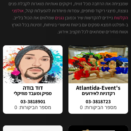
שמנציחה את הרחבה מכל זווית, זיקוקים ואותיות מוארות לקבלת פנים
נוצצת, מיצגי ריקוד סוחפים, עמדות מיוחדות להפעלות קהל,
אולפני
הקלטות
ניידים להקדשות שיר וכמובן
נגנים
שמלווים את הכול בלייב.
ב-חפלנט תמצא ספקים עם ביטוח ואישורי בטיחות, זמינות בכל הארץ
וטווח מחירים שמתאים לכל תקציב אירוע.
Atlantida-Event's
דוד בודה
רקדניות לאירועים
מפיק ומעבד מוזיקלי
03-3818901
03-3818723
מספר הביקורות: 0
מספר הביקורות: 0