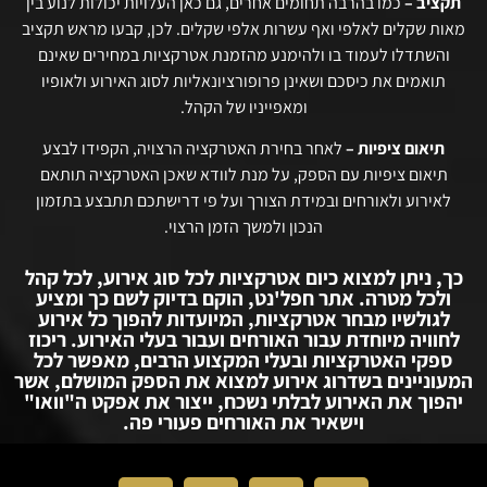
תקציב –
כמו בהרבה תחומים אחרים, גם כאן העלויות יכולות לנוע בין
מאות שקלים לאלפי ואף עשרות אלפי שקלים. לכן, קבעו מראש תקציב
והשתדלו לעמוד בו ולהימנע מהזמנת אטרקציות במחירים שאינם
תואמים את כיסכם ושאינן פרופורציונאליות לסוג האירוע ולאופיו
ומאפייניו של הקהל.
תיאום ציפיות –
לאחר בחירת האטרקציה הרצויה, הקפידו לבצע
תיאום ציפיות עם הספק, על מנת לוודא שאכן האטרקציה תותאם
לאירוע ולאורחים ובמידת הצורך ועל פי דרישתכם תתבצע בתזמון
הנכון ולמשך הזמן הרצוי.
כך, ניתן למצוא כיום אטרקציות לכל סוג אירוע, לכל קהל
ולכל מטרה. אתר חפל'נט, הוקם בדיוק לשם כך ומציע
לגולשיו מבחר אטרקציות, המיועדות להפוך כל אירוע
לחוויה מיוחדת עבור האורחים ועבור בעלי האירוע. ריכוז
ספקי האטרקציות ובעלי המקצוע הרבים, מאפשר לכל
המעוניינים בשדרוג אירוע למצוא את הספק המושלם, אשר
יהפוך את האירוע לבלתי נשכח, ייצור את אפקט ה"וואו"
וישאיר את האורחים פעורי פה.