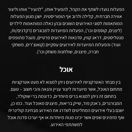
הפעלות נועדו לשתף את הקהל, להפעיל אותו, "להעיר" אותו וליצור
אווירה חברתית, קלילה ולרוב אף הומוריסטית. ישנן מגוון הפעלות
המותאמות לסוגי האירועים השונים ובהן כאלה המותאמות לילדים
(ליצנים, קוסמים וכו'), הפעלות המיועדות למבוגרים (רקדנים/ות,
מנטליסטים, דראג קווין, סדנאות לאירועים פרטיים, מעגל מתופפים
ועוד) והפעלות המיועדות לאירועים עסקיים (קואוצ'רים, משחקי
חברה, מיצגים, שולחנות משחק וכו').
אוכל
בין מבחר האטרקציות לאירועים ניתן למצוא לא מעט אטרקציות
מתחום האוכל, אשר מיועדות ליצור עניין והנאה והכי חשוב – טעם.
בתחום זה ניתן למצוא ברים מיוחדים, כדוגמת ברי שוקולד,
המבורגרים, ג'אנק פוד, שייק בריאות, מיצגים מאוכל ועוד. כמו כן,
ישנם בעלי אירועים המחליטים לשדרג את האירוע מבחינה קולינרית
ואף מזמינים שפים אשר יכינו מנות מיוחדות או אף יערכו סדנת אוכל
למשתתפי האירוע.