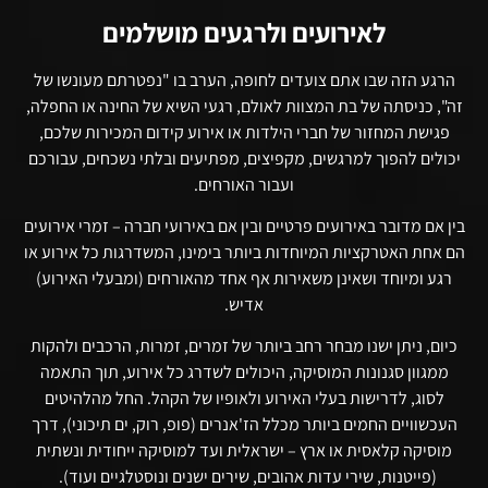
לאירועים ולרגעים מושלמים
הרגע הזה שבו אתם צועדים לחופה, הערב בו "נפטרתם מעונשו של
זה", כניסתה של בת המצוות לאולם, רגעי השיא של החינה או החפלה,
פגישת המחזור של חברי הילדות או אירוע קידום המכירות שלכם,
יכולים להפוך למרגשים, מקפיצים, מפתיעים ובלתי נשכחים, עבורכם
ועבור האורחים.
בין אם מדובר באירועים פרטיים ובין אם באירועי חברה – זמרי אירועים
הם אחת האטרקציות המיוחדות ביותר בימינו, המשדרגות כל אירוע או
רגע ומיוחד ושאינן משאירות אף אחד מהאורחים (ומבעלי האירוע)
אדיש.
כיום, ניתן ישנו מבחר רחב ביותר של זמרים, זמרות, הרכבים ולהקות
ממגוון סגנונות המוסיקה, היכולים לשדרג כל אירוע, תוך התאמה
לסוג, לדרישות בעלי האירוע ולאופיו של הקהל. החל מהלהיטים
העכשוויים החמים ביותר מכלל הז'אנרים (פופ, רוק, ים תיכוני), דרך
מוסיקה קלאסית או ארץ – ישראלית ועד למוסיקה ייחודית ונשתית
(פייטנות, שירי עדות אהובים, שירים ישנים ונוסטלגיים ועוד).