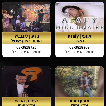
אספי | asafy
גדעון ליבוביץ
ראפר
זמר שירי ארץ ישראל
03-3818725
03-3818809
מספר הביקורות: 0
מספר הביקורות: 0
מעיין באום
שמי בן הרוש
זמר ישראלי
זמר אותנטי