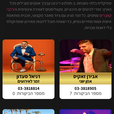
מוזיקלית בלתי-נשכחת. ב-חפלנט ריכזנו עבורך אומנים מובילים מכל
הארץ: זמרי להיטים ים-תיכוניים, ווקאליסטים לאווירה אינטימית ו
הרכבי
קאברים
סוחפים. כל זמר מגיע עם ציוד סאונד מקצועי, תכנית מותאמת
אישית וטווח מחירים גמיש, כדי שאתה תוכל ליהנות מאירוע שמח וקולח
בלי דאגות טכניות.
אבירן זאקיס
דניאל סעדון
אמן יווני
זמר לאירועים
03-3818814
03-3818905
מספר הביקורות: 7
מספר הביקורות: 0